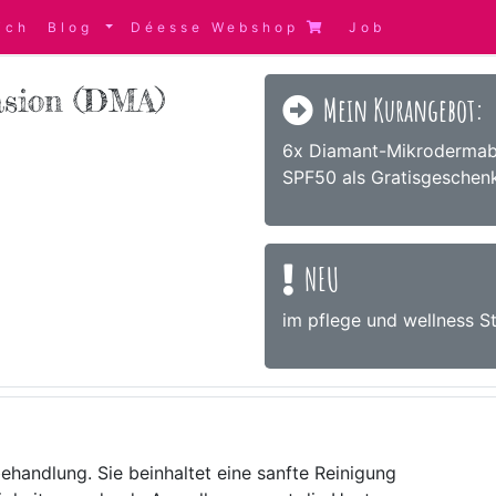
ich
Blog
Déesse Webshop
Job
sion (DMA)
Mein Kurangebot:
6x Diamant-Mikrodermabr
SPF50 als Gratisgeschenk
NEU
im pflege und wellness S
ehandlung. Sie beinhaltet eine sanfte Reinigung